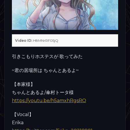
Video ID:
H8MNrRF05jQ
引きこもりホステスが 歌ってみた
~君の居場所は ちゃんとあるよ~
【本家様】
ちゃんとあるよ/傘村トータ様
https://youtu.be/h5amxhRgsRQ
【Vocal】
Erika