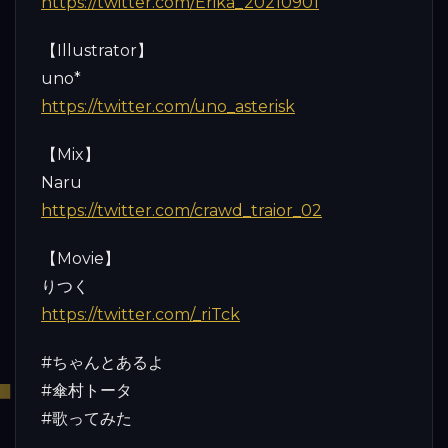
https://twitter.com/Erika_20210901
【Illustrator】
uno*
https://twitter.com/uno_asterisk
【Mix】
Naru
https://twitter.com/crawd_traior_02
【Movie】
りつく
https://twitter.com/_riTck
#ちゃんとあるよ
#傘村トータ
#歌ってみた