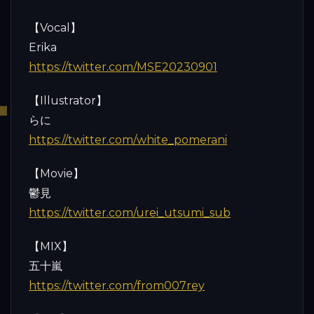
【Vocal】
Erika
https://twitter.com/MSE20230901
【Illustrator】
らに
https://twitter.com/white_pomerani
【Movie】
鬱見
https://twitter.com/urei_utsumi_sub
【MIX】
五十嵐
https://twitter.com/from007rey