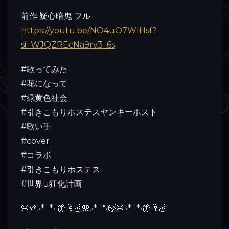
前作 疑心暗鬼 フル
https://youtu.be/NO4uO7WlHsI?
si=WJQZREcNa9rv3_6s
#歌ってみた
#花になって
#緑黄色社会
#引きこもりホステスヤンキーホスト
#歌い手
#cover
#コラボ
#引きこもりホステス
#世界u狂化計画
🌸🌱.•*¨*• 🦋🥂🍎🌸.•*¨*•🍃🌸.•*¨*•🦋🥂🍎