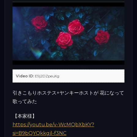
Video ID:
E9j2DZpeuXg
引きこもりホステス×ヤンキーホストが 花になって
歌ってみた
【本家様】
https://youtu.be/v-WcMQbXbKY?
si=B9bQYQkkgjl-f3NC