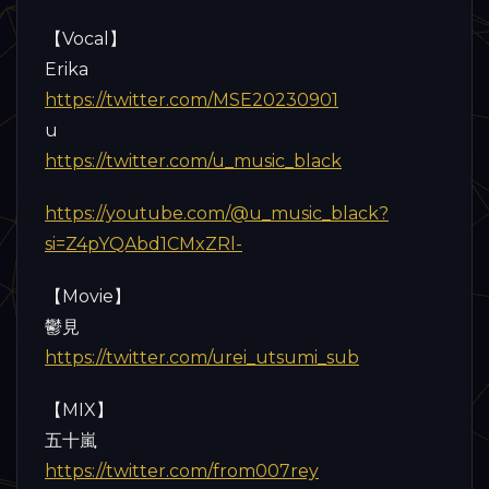
【Vocal】
Erika
https://twitter.com/MSE20230901
u
https://twitter.com/u_music_black
https://youtube.com/@u_music_black?
si=Z4pYQAbd1CMxZRl-
【Movie】
鬱見
https://twitter.com/urei_utsumi_sub
【MIX】
五十嵐
https://twitter.com/from007rey