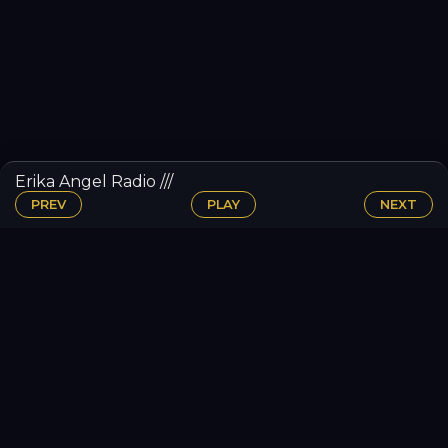
Erika Angel Radio ///
PREV
PLAY
NEXT