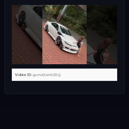
Video ID:
gvmAExMXZEQ