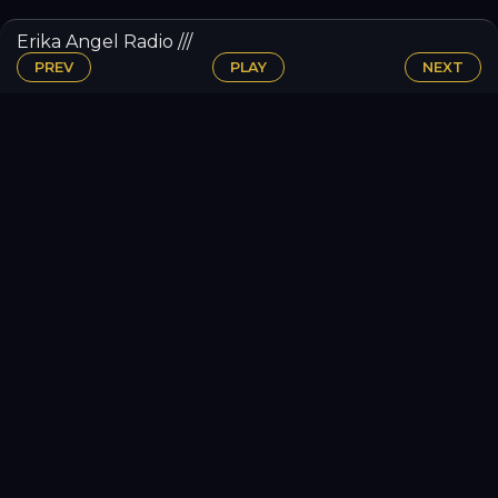
Erika Angel Radio ///
PREV
PLAY
NEXT
© 2026 Erika【引きこもりホステス】 Fanpage is a project
website by jPoP Music All rights reserved