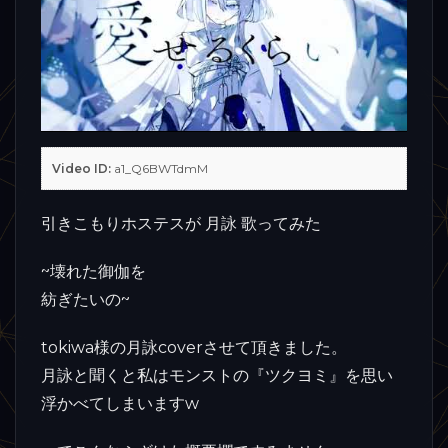
Video ID:
a1_Q6BWTdmM
引きこもりホステスが 月詠 歌ってみた
~壊れた御伽を
紡ぎたいの~
tokiwa様の月詠coverさせて頂きました。
月詠と聞くと私はモンストの『ツクヨミ』を思い
浮かべてしまいますw