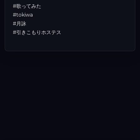
#歌ってみた
#tokiwa
#月詠
#引きこもりホステス